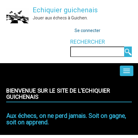
Aller
Echiquier guichenais
au
Jouer aux échecs à Guichen.
contenu
MENU
principal
Se connecter
DU
COMPTE
RECHERCHER
DE
Rechercher
L'UTILISATEUR
NAVIGATION
PRINCIPALE
BIENVENUE SUR LE SITE DE L'ECHIQUIER
GUICHENAIS
Aux échecs, on ne perd jamais. Soit on gagne,
soit on apprend.